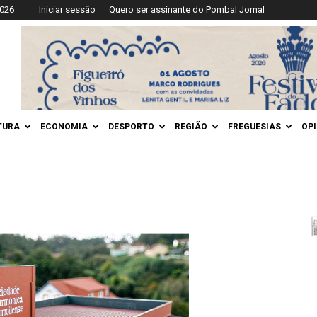
2026
Iniciar sessão
Quero ser assinante do Pombal Jornal
TURA
ECONOMIA
DESPORTO
REGIÃO
FREGUESIAS
OP