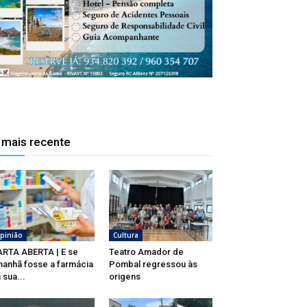
 mais recente
pinião
Cultura
RTA ABERTA | E se
Teatro Amador de
anhã fosse a farmácia
Pombal regressou às
 sua...
origens