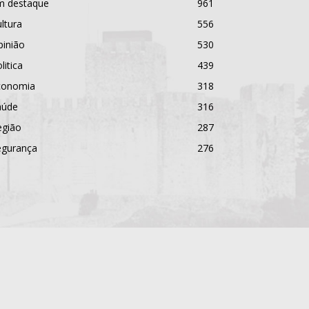
m destaque
961
ltura
556
pinião
530
litica
439
conomia
318
aúde
316
egião
287
egurança
276