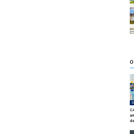
O
O
CA
am
da