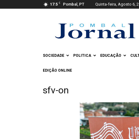
C
17.5
Pombal, PT
Quinta-feira, Agosto 6, 
Pombal
Jornal
SOCIEDADE
POLITICA
EDUCAÇÃO
CUL
EDIÇÃO ONLINE
sfv-on