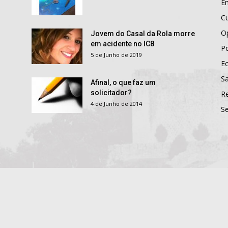
E
Cu
O
Jovem do Casal da Rola morre
em acidente no IC8
Po
5 de Junho de 2019
E
S
Afinal, o que faz um
solicitador?
R
4 de Junho de 2014
S