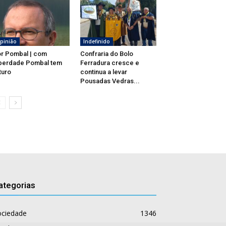
pinião
Indefinido
r Pombal | com
Confraria do Bolo
berdade Pombal tem
Ferradura cresce e
turo
continua a levar
Pousadas Vedras...
ategorias
ociedade
1346