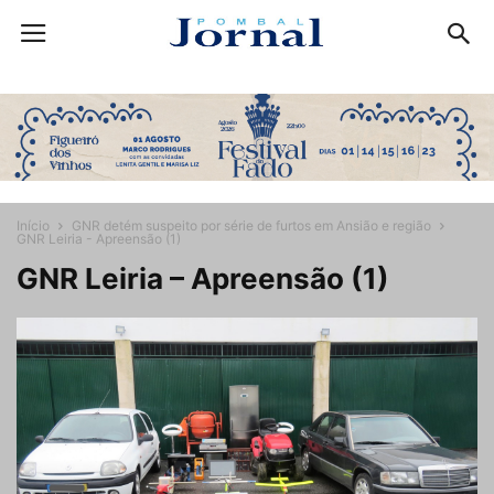
Início
GNR detém suspeito por série de furtos em Ansião e região
GNR Leiria - Apreensão (1)
GNR Leiria – Apreensão (1)