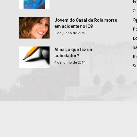
E
Cu
O
Jovem do Casal da Rola morre
em acidente no IC8
Po
5 de Junho de 2019
E
S
Afinal, o que faz um
solicitador?
R
4 de Junho de 2014
S