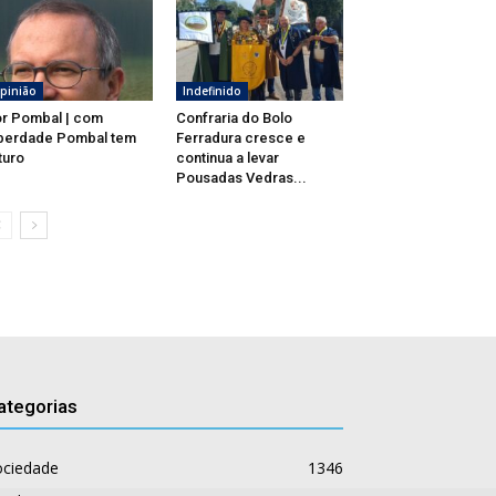
pinião
Indefinido
r Pombal | com
Confraria do Bolo
berdade Pombal tem
Ferradura cresce e
turo
continua a levar
Pousadas Vedras...
ategorias
ociedade
1346