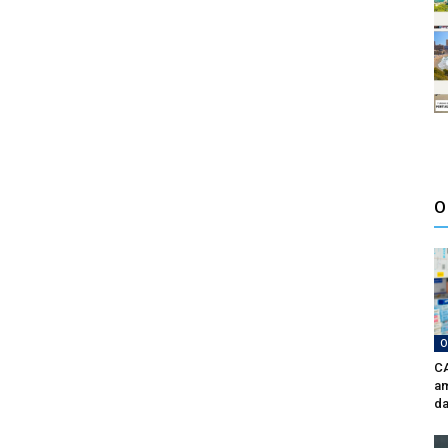
O
O
CA
am
da