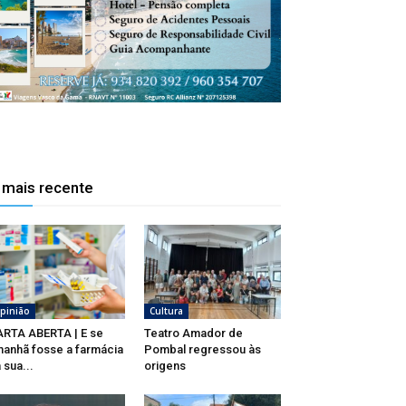
 mais recente
pinião
Cultura
RTA ABERTA | E se
Teatro Amador de
anhã fosse a farmácia
Pombal regressou às
 sua...
origens