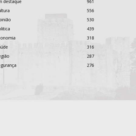
m destaque
961
ltura
556
pinião
530
litica
439
conomia
318
aúde
316
egião
287
egurança
276