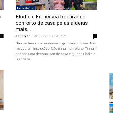
Em destaque
o
Elodie e Francisca trocaram o
conforto de casa pelas aldeias
mais...
Redacção
-
20 de Fevereiro de 2026
0
0
u
Não pertencem a nenhuma organização formal. Não
receberam instruções. Não tinham um plano. Tinham
apenas uma decisão: sair de casa e ajudar. Elodie e
Francisca...