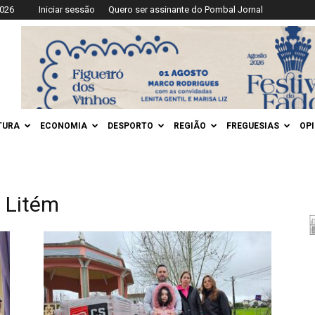
2026
Iniciar sessão
Quero ser assinante do Pombal Jornal
TURA
ECONOMIA
DESPORTO
REGIÃO
FREGUESIAS
OP
 Litém