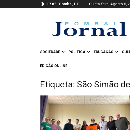
C
17.8
Pombal, PT
Quinta-feira, Agosto 6, 
Pombal
Jornal
SOCIEDADE
POLITICA
EDUCAÇÃO
CUL
EDIÇÃO ONLINE
Etiqueta: São Simão de