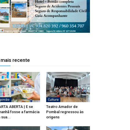
 mais recente
pinião
Cultura
RTA ABERTA | E se
Teatro Amador de
anhã fosse a farmácia
Pombal regressou às
 sua...
origens