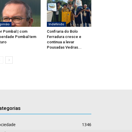
pinião
Indefinido
r Pombal | com
Confraria do Bolo
berdade Pombal tem
Ferradura cresce e
turo
continua a levar
Pousadas Vedras...
ategorias
ociedade
1346