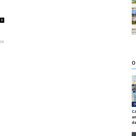
0
Aos
O
O
CA
am
da