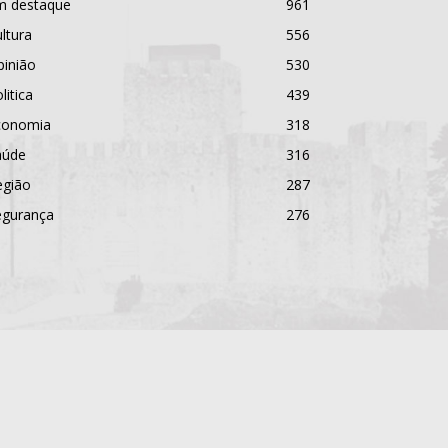
m destaque
961
ltura
556
pinião
530
litica
439
conomia
318
aúde
316
egião
287
egurança
276