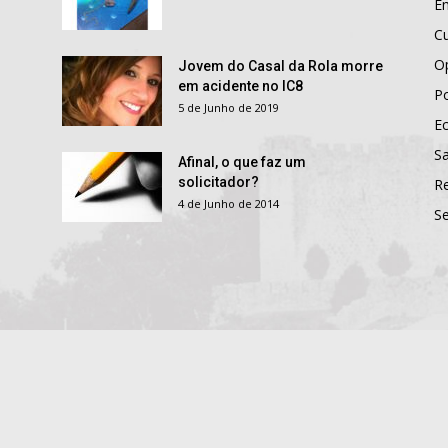
E
Cu
O
Jovem do Casal da Rola morre
em acidente no IC8
Po
5 de Junho de 2019
E
S
Afinal, o que faz um
solicitador?
R
4 de Junho de 2014
S