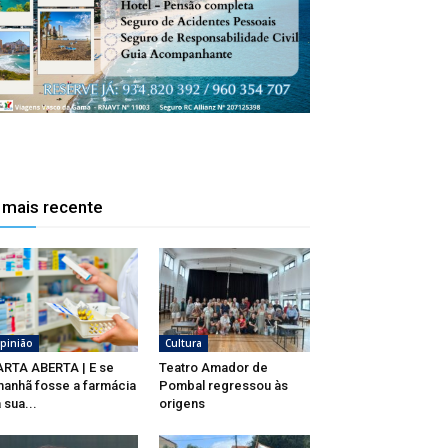
 mais recente
pinião
Cultura
RTA ABERTA | E se
Teatro Amador de
anhã fosse a farmácia
Pombal regressou às
 sua...
origens