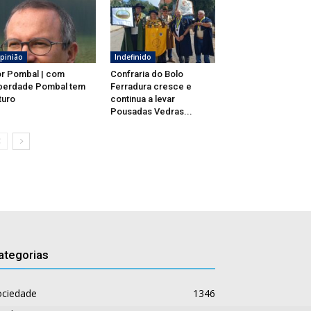
pinião
Indefinido
r Pombal | com
Confraria do Bolo
berdade Pombal tem
Ferradura cresce e
turo
continua a levar
Pousadas Vedras...
ategorias
ociedade
1346