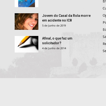
E
Cu
O
Jovem do Casal da Rola morre
em acidente no IC8
Po
5 de Junho de 2019
E
S
Afinal, o que faz um
solicitador?
R
4 de Junho de 2014
S