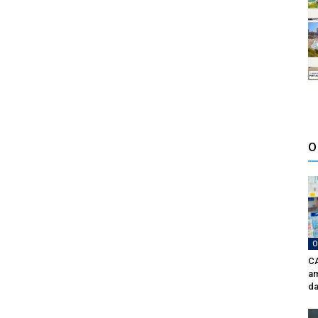
O
O
CA
am
da