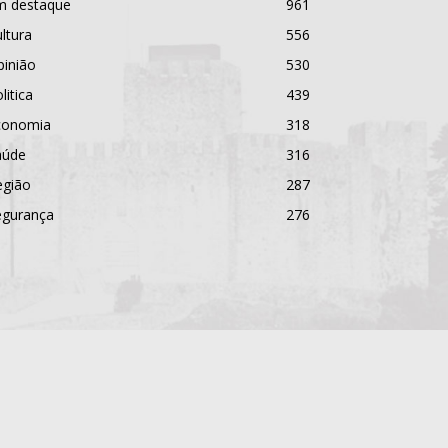
m destaque
961
ltura
556
pinião
530
litica
439
conomia
318
aúde
316
egião
287
egurança
276