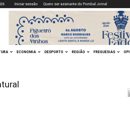
026
Iniciar sessão
Quero ser assinante do Pombal Jornal
TURA
ECONOMIA
DESPORTO
REGIÃO
FREGUESIAS
OP
tural