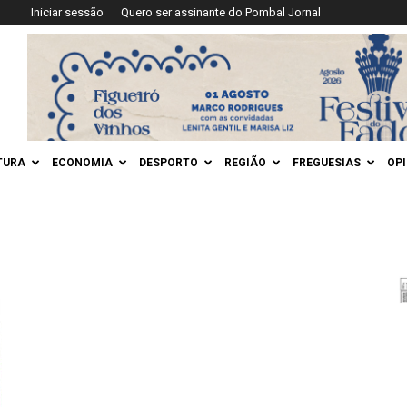
Iniciar sessão
Quero ser assinante do Pombal Jornal
TURA
ECONOMIA
DESPORTO
REGIÃO
FREGUESIAS
OP