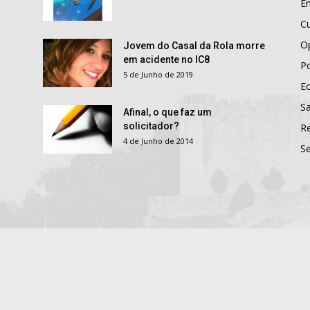
E
Cu
O
Jovem do Casal da Rola morre
em acidente no IC8
Po
5 de Junho de 2019
E
S
Afinal, o que faz um
solicitador?
R
4 de Junho de 2014
S