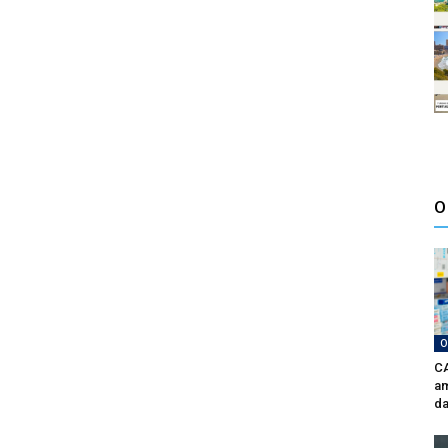
O
O
CA
am
da