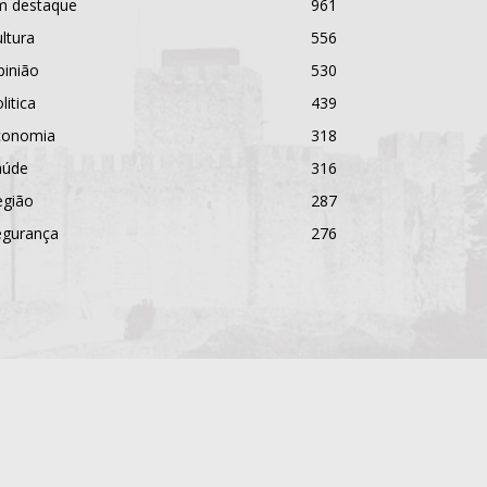
m destaque
961
ltura
556
pinião
530
litica
439
conomia
318
aúde
316
egião
287
egurança
276