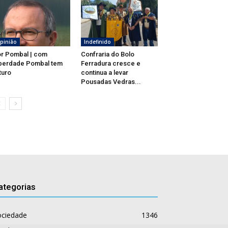
pinião
Indefinido
r Pombal | com
Confraria do Bolo
berdade Pombal tem
Ferradura cresce e
turo
continua a levar
Pousadas Vedras...
ategorias
ociedade
1346