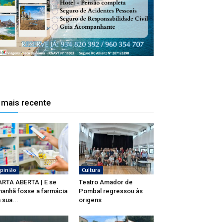
 mais recente
pinião
Cultura
RTA ABERTA | E se
Teatro Amador de
anhã fosse a farmácia
Pombal regressou às
 sua...
origens