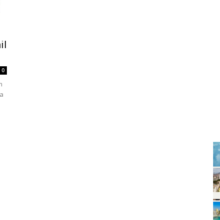
il
0
m
da