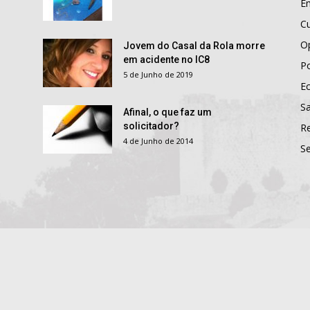
E
Cu
O
Jovem do Casal da Rola morre
em acidente no IC8
Po
5 de Junho de 2019
E
S
Afinal, o que faz um
solicitador?
R
4 de Junho de 2014
S