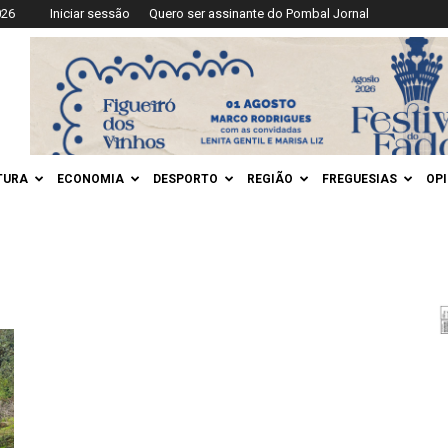
026
Iniciar sessão
Quero ser assinante do Pombal Jornal
TURA
ECONOMIA
DESPORTO
REGIÃO
FREGUESIAS
OP