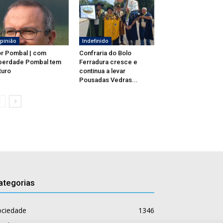
pinião
Indefinido
r Pombal | com
Confraria do Bolo
berdade Pombal tem
Ferradura cresce e
turo
continua a levar
Pousadas Vedras...
ategorias
ociedade
1346