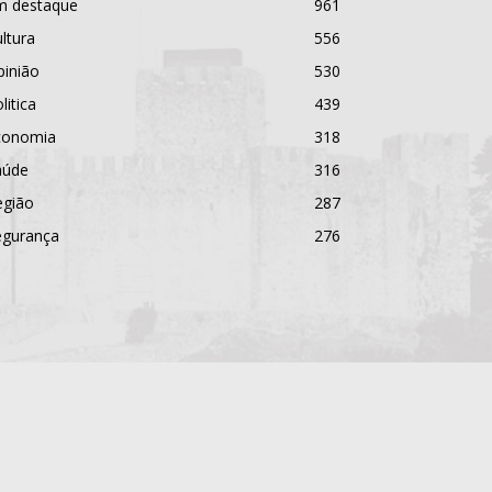
m destaque
961
ltura
556
pinião
530
litica
439
conomia
318
aúde
316
egião
287
egurança
276