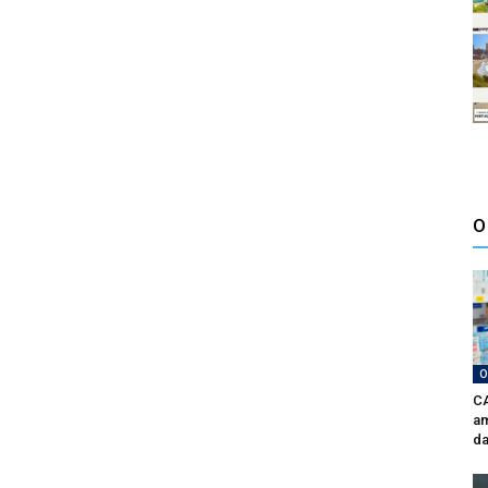
O
O
CA
am
da