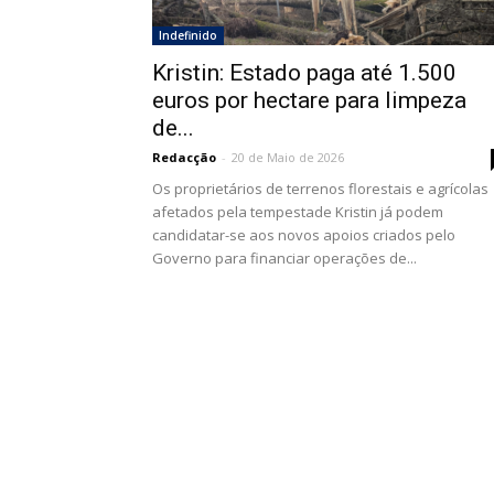
Indefinido
Kristin: Estado paga até 1.500
euros por hectare para limpeza
de...
Redacção
-
20 de Maio de 2026
Os proprietários de terrenos florestais e agrícolas
afetados pela tempestade Kristin já podem
candidatar-se aos novos apoios criados pelo
Governo para financiar operações de...