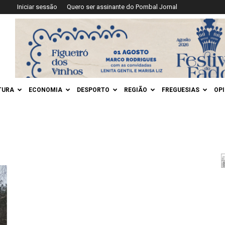
Iniciar sessão
Quero ser assinante do Pombal Jornal
TURA
ECONOMIA
DESPORTO
REGIÃO
FREGUESIAS
OP