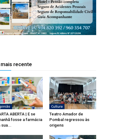
 mais recente
pinião
Cultura
RTA ABERTA | E se
Teatro Amador de
anhã fosse a farmácia
Pombal regressou às
 sua...
origens