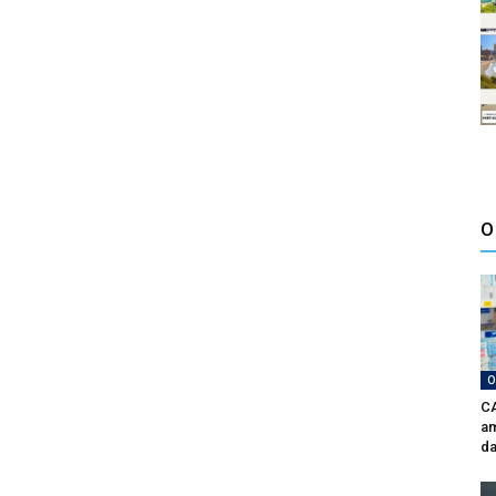
O
O
CA
am
da