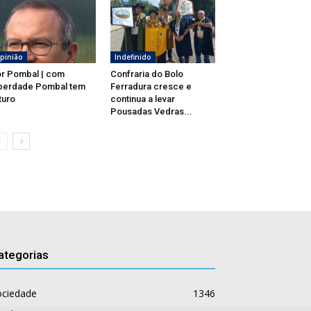
pinião
Indefinido
r Pombal | com
Confraria do Bolo
berdade Pombal tem
Ferradura cresce e
turo
continua a levar
Pousadas Vedras...
ategorias
ociedade
1346