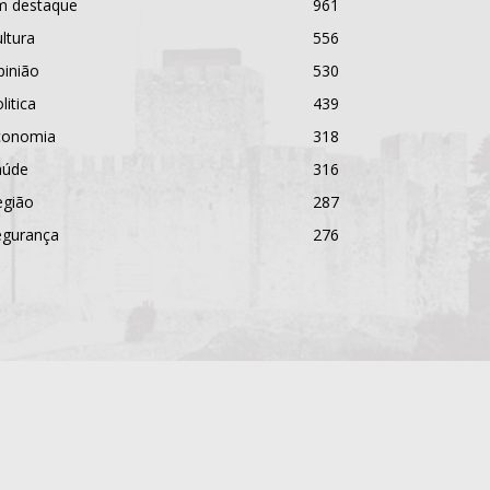
m destaque
961
ltura
556
pinião
530
litica
439
conomia
318
aúde
316
egião
287
egurança
276