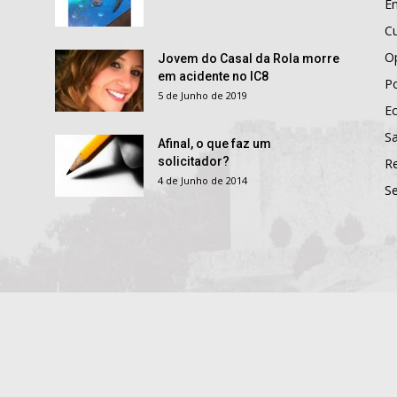
E
Cu
O
Jovem do Casal da Rola morre
em acidente no IC8
Po
5 de Junho de 2019
E
S
Afinal, o que faz um
solicitador?
R
4 de Junho de 2014
S