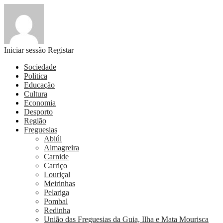
Iniciar sessão
Registar
Sociedade
Politica
Educação
Cultura
Economia
Desporto
Região
Freguesias
Abiúl
Almagreira
Carnide
Carriço
Louriçal
Meirinhas
Pelariga
Pombal
Redinha
União das Freguesias da Guia, Ilha e Mata Mourisca