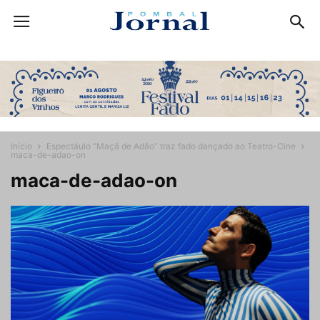
Início
Espectáulo “Maçã de Adão” traz fado dançado ao Teatro-Cine
maca-de-adao-on
maca-de-adao-on