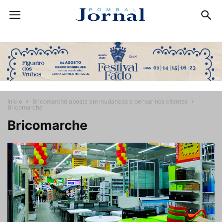
Início
Bricomarché aposta em mudanças a pensar nos clientes
Bricomarche
Bricomarche