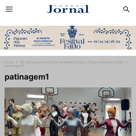
Início
De patinagem artística também se faz o Grupo Alegre e Unido
patinagem1
patinagem1