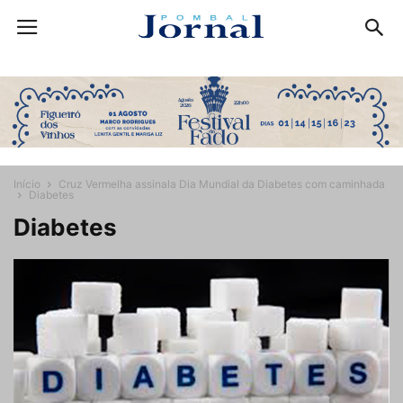
Início
Cruz Vermelha assinala Dia Mundial da Diabetes com caminhada
Diabetes
Diabetes