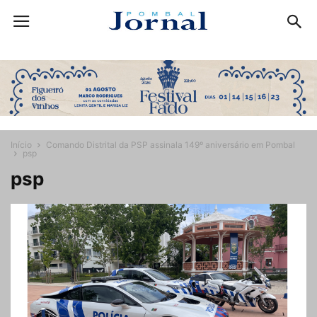
Início
Comando Distrital da PSP assinala 149º aniversário em Pombal
psp
psp