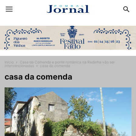
Início
Casa da Comenda e ponte românica na Redinha vão ser
intervencionadas
casa da comenda
casa da comenda