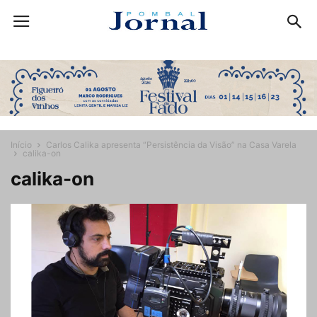
Início
Carlos Calika apresenta “Persistência da Visão” na Casa Varela
calika-on
calika-on