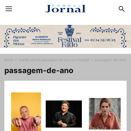
Início
Carlão anima passagem de ano em Pombal
passagem-de-ano
passagem-de-ano