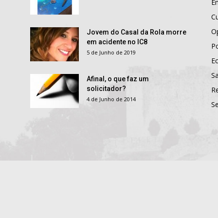
E
Cu
O
Jovem do Casal da Rola morre
em acidente no IC8
Po
5 de Junho de 2019
E
S
Afinal, o que faz um
solicitador?
R
4 de Junho de 2014
S