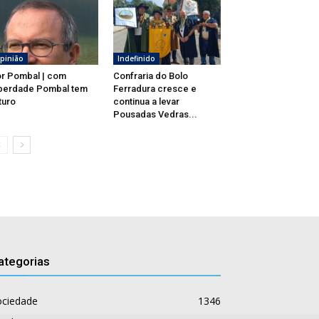
pinião
Indefinido
r Pombal | com
Confraria do Bolo
berdade Pombal tem
Ferradura cresce e
turo
continua a levar
Pousadas Vedras...
ategorias
ociedade
1346