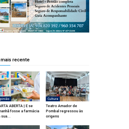
 mais recente
pinião
Cultura
RTA ABERTA | E se
Teatro Amador de
anhã fosse a farmácia
Pombal regressou às
 sua...
origens