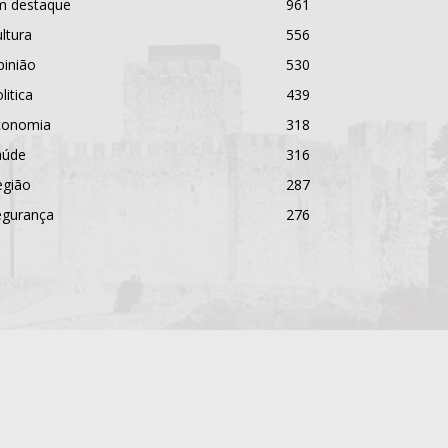
m destaque
961
ltura
556
pinião
530
litica
439
conomia
318
aúde
316
egião
287
egurança
276