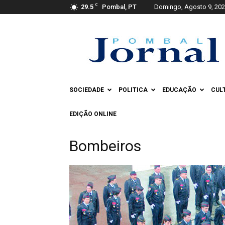
C
29.5
Pombal, PT
Domingo, Agosto 9, 20
Pombal
Jornal
SOCIEDADE
POLITICA
EDUCAÇÃO
CUL
EDIÇÃO ONLINE
Bombeiros