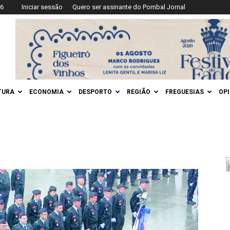
26
Iniciar sessão
Quero ser assinante do Pombal Jornal
TURA
ECONOMIA
DESPORTO
REGIÃO
FREGUESIAS
OP