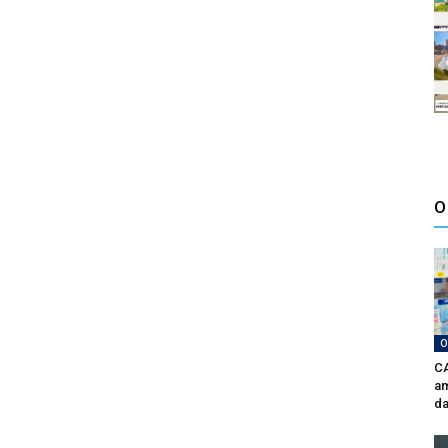
O
O
CA
am
da