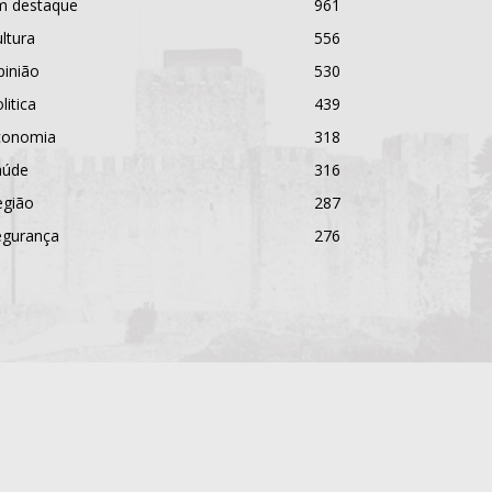
m destaque
961
ltura
556
pinião
530
litica
439
conomia
318
aúde
316
egião
287
egurança
276