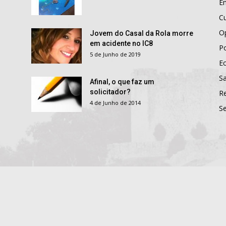
E
Cu
O
Jovem do Casal da Rola morre
em acidente no IC8
Po
5 de Junho de 2019
E
S
Afinal, o que faz um
solicitador?
R
4 de Junho de 2014
S