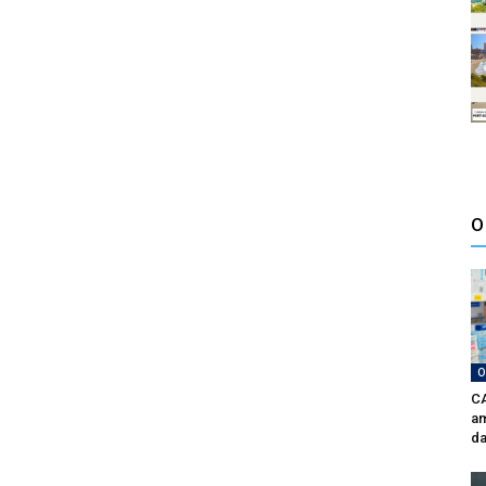
O
O
CA
am
da