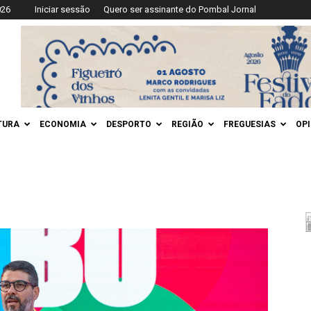
026
Iniciar sessão
Quero ser assinante do Pombal Jornal
TURA
ECONOMIA
DESPORTO
REGIÃO
FREGUESIAS
OP