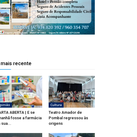
 mais recente
pinião
Cultura
RTA ABERTA | E se
Teatro Amador de
anhã fosse a farmácia
Pombal regressou às
 sua...
origens