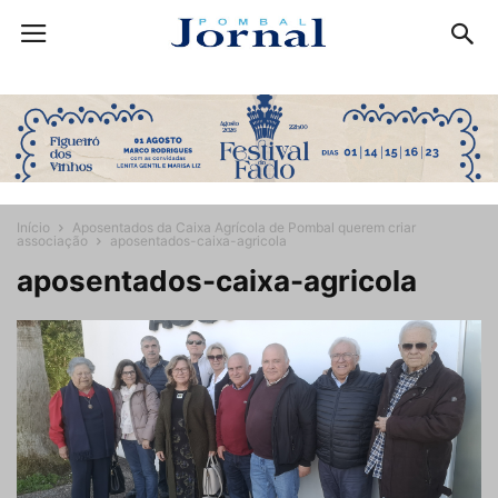
Início
Aposentados da Caixa Agrícola de Pombal querem criar
associação
aposentados-caixa-agricola
aposentados-caixa-agricola