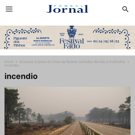
Início
Acessos à praia do Osso da Baleia cortados devido a incêndios
incendio
incendio