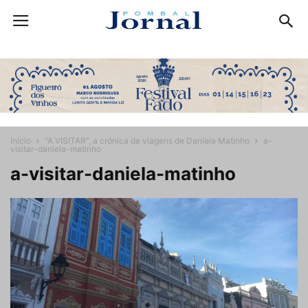
Início
“A VISITAR”, a crónica de viagens de Daniela Matinho
a-
visitar-daniela-matinho
a-visitar-daniela-matinho