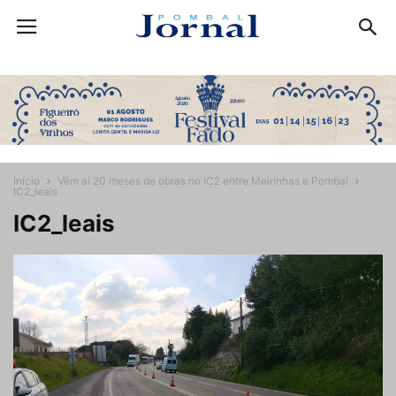
Início
Vêm aí 20 meses de obras no IC2 entre Meirinhas e Pombal
IC2_leais
IC2_leais