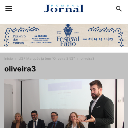
Início
USF Marquês já tem “Oliveira SNS”
oliveira3
oliveira3