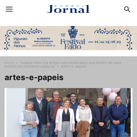
Início
Susana Vala cria artigos personalizados que fazem de cada
evento um momento especial
artes-e-papeis
artes-e-papeis