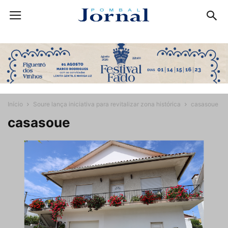
Início
Soure lança iniciativa para revitalizar zona histórica
casasoue
casasoue