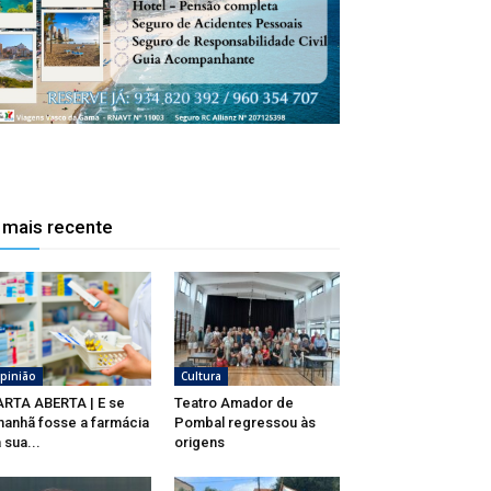
 mais recente
pinião
Cultura
RTA ABERTA | E se
Teatro Amador de
anhã fosse a farmácia
Pombal regressou às
 sua...
origens