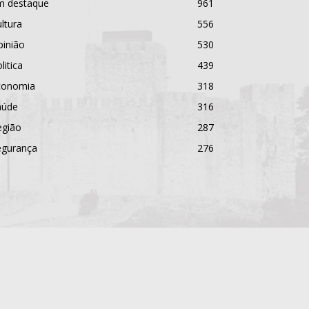
m destaque
961
ltura
556
pinião
530
litica
439
conomia
318
aúde
316
egião
287
egurança
276