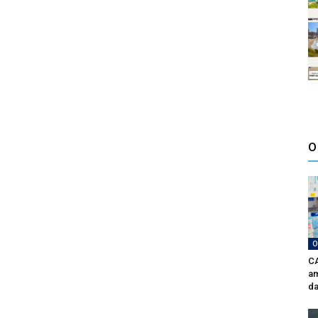
O
O
CA
am
da