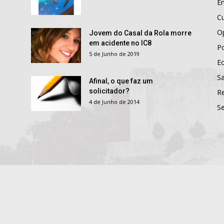
E
Cu
O
Jovem do Casal da Rola morre
em acidente no IC8
Po
5 de Junho de 2019
E
S
Afinal, o que faz um
solicitador?
R
4 de Junho de 2014
S