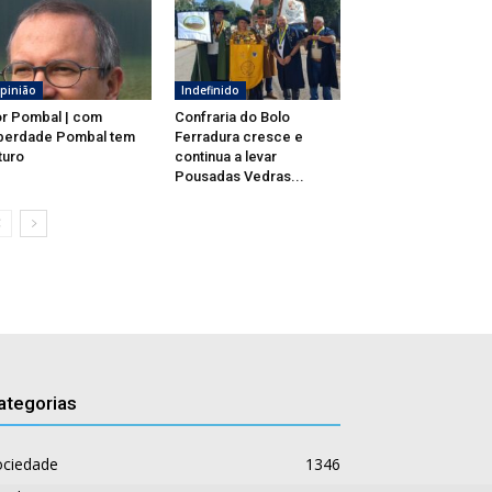
pinião
Indefinido
r Pombal | com
Confraria do Bolo
berdade Pombal tem
Ferradura cresce e
turo
continua a levar
Pousadas Vedras...
ategorias
ociedade
1346