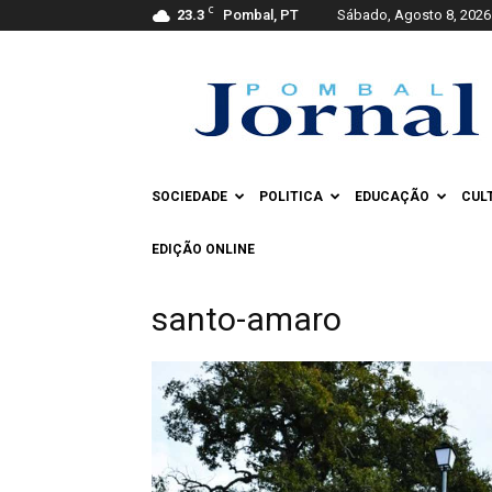
C
23.3
Pombal, PT
Sábado, Agosto 8, 2026
Pombal
Jornal
SOCIEDADE
POLITICA
EDUCAÇÃO
CUL
EDIÇÃO ONLINE
santo-amaro