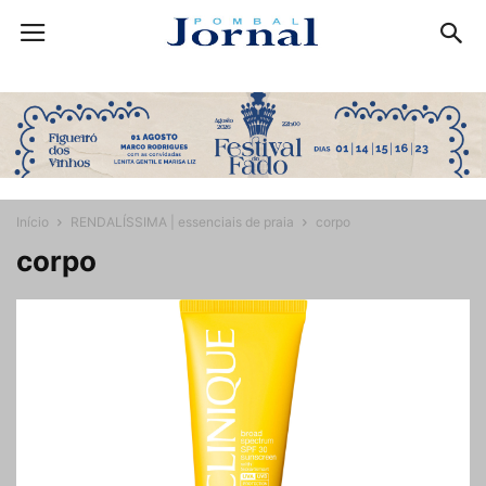
Início
RENDALÍSSIMA | essenciais de praia
corpo
corpo