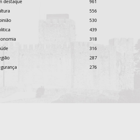
m destaque
961
ltura
556
pinião
530
litica
439
conomia
318
aúde
316
egião
287
egurança
276