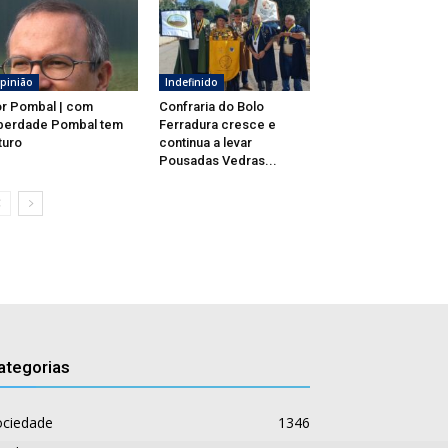
pinião
Indefinido
r Pombal | com
Confraria do Bolo
berdade Pombal tem
Ferradura cresce e
turo
continua a levar
Pousadas Vedras...
ategorias
ociedade
1346