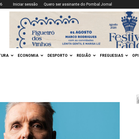
26
Iniciar sessão
Quero ser assinante do Pombal Jornal
TURA
ECONOMIA
DESPORTO
REGIÃO
FREGUESIAS
OP