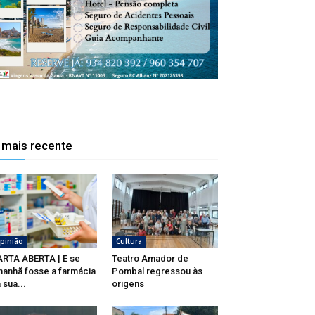
 mais recente
pinião
Cultura
RTA ABERTA | E se
Teatro Amador de
anhã fosse a farmácia
Pombal regressou às
 sua...
origens