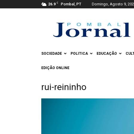
C
26.9
Pombal, PT
Domingo, Agosto 9, 20
Pombal
Jornal
SOCIEDADE
POLITICA
EDUCAÇÃO
CUL
EDIÇÃO ONLINE
rui-reininho