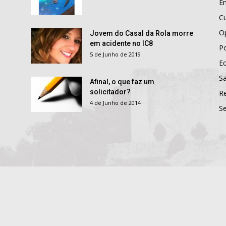
E
Cu
O
Jovem do Casal da Rola morre
em acidente no IC8
Po
5 de Junho de 2019
E
S
Afinal, o que faz um
solicitador?
R
4 de Junho de 2014
S