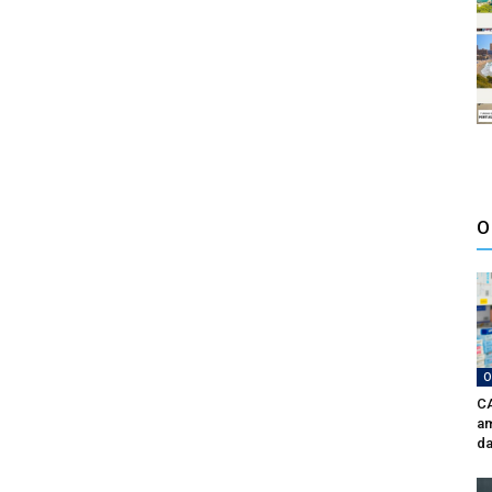
O
O
CA
am
da