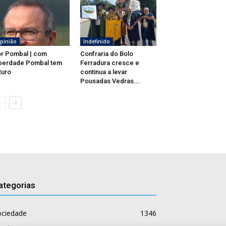
pinião
Indefinido
r Pombal | com
Confraria do Bolo
berdade Pombal tem
Ferradura cresce e
turo
continua a levar
Pousadas Vedras...
ategorias
ociedade
1346