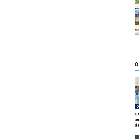
O
O
CA
am
da