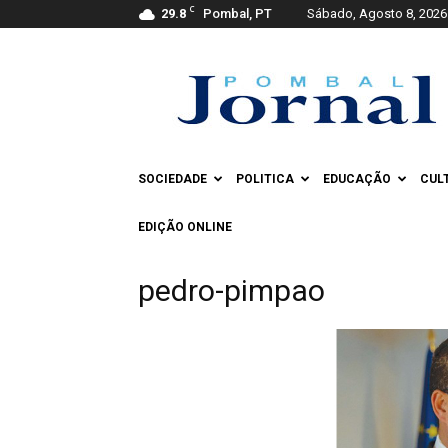
C
29.8
Pombal, PT
Sábado, Agosto 8, 2026
Pombal
Jornal
SOCIEDADE
POLITICA
EDUCAÇÃO
CUL
EDIÇÃO ONLINE
pedro-pimpao