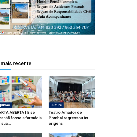
 mais recente
pinião
Cultura
RTA ABERTA | E se
Teatro Amador de
anhã fosse a farmácia
Pombal regressou às
 sua...
origens