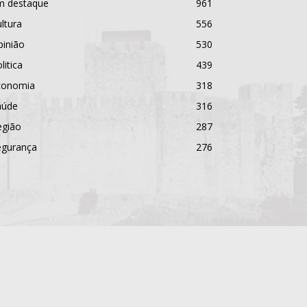
m destaque
961
ltura
556
pinião
530
litica
439
conomia
318
aúde
316
egião
287
egurança
276