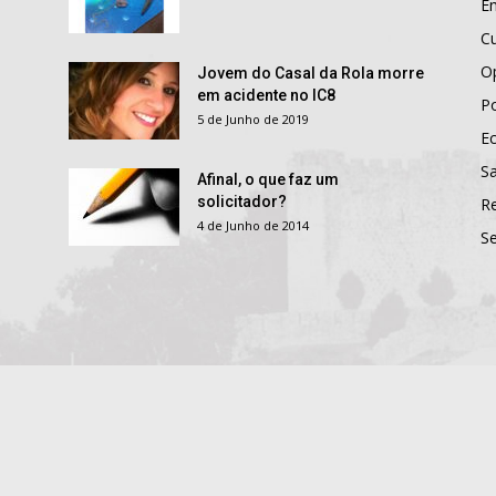
E
Cu
O
Jovem do Casal da Rola morre
em acidente no IC8
Po
5 de Junho de 2019
E
S
Afinal, o que faz um
solicitador?
R
4 de Junho de 2014
S