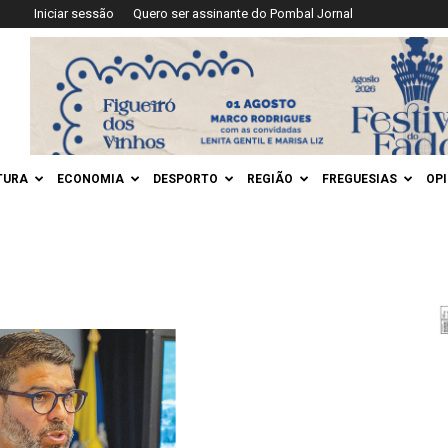
Iniciar sessão
Quero ser assinante do Pombal Jornal
TURA
ECONOMIA
DESPORTO
REGIÃO
FREGUESIAS
OP