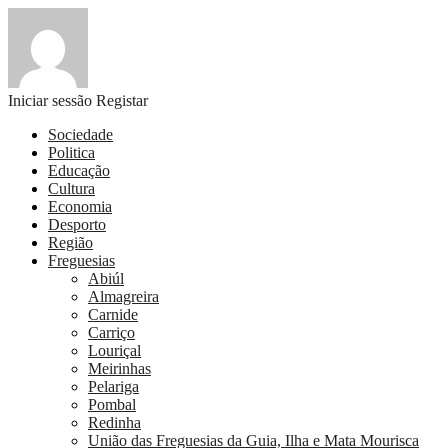
Iniciar sessão
Registar
Sociedade
Politica
Educação
Cultura
Economia
Desporto
Região
Freguesias
Abiúl
Almagreira
Carnide
Carriço
Louriçal
Meirinhas
Pelariga
Pombal
Redinha
União das Freguesias da Guia, Ilha e Mata Mourisca