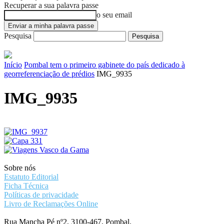
Recuperar a sua palavra passe
o seu email
Pesquisa
Início
Pombal tem o primeiro gabinete do país dedicado à
georreferenciação de prédios
IMG_9935
IMG_9935
Sobre nós
Estatuto Editorial
Ficha Técnica
Políticas de privacidade
Livro de Reclamações Online
Rua Mancha Pé nº2, 3100-467, Pombal.