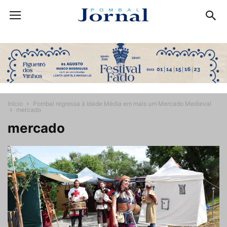
Início
Pombal regressa à Idade Média em mais um Mercado Medieval
mercado
mercado