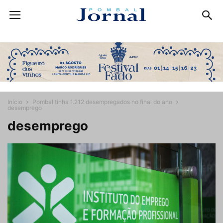
Início
Pombal tinha 1.212 desempregados no final do ano
desemprego
desemprego