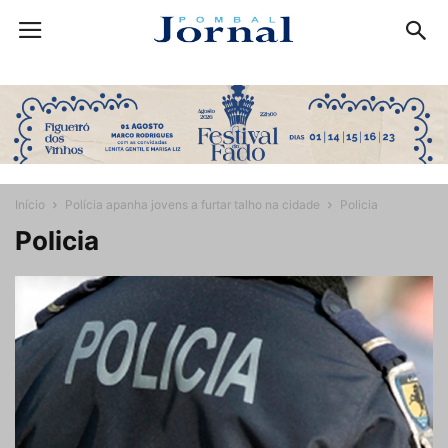
Início
Polícia apanha jovens a furtar talho na cidade
Policia
Policia