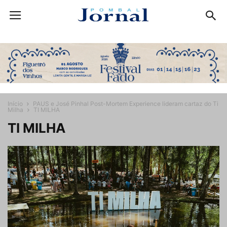
Início
PAUS e José Pinhal Post-Mortem Experience lideram cartaz do Ti
Milha
TI MILHA
TI MILHA