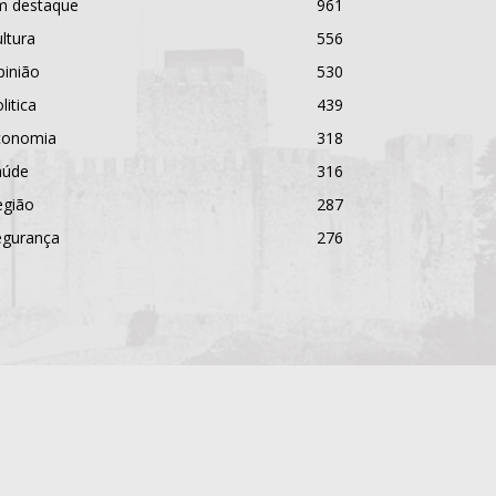
m destaque
961
ltura
556
pinião
530
litica
439
conomia
318
aúde
316
egião
287
egurança
276