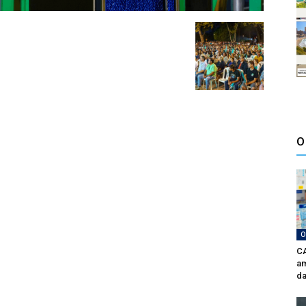
O
O
CA
am
da