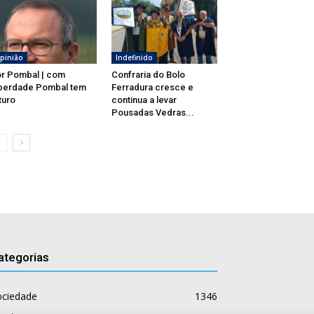
pinião
Indefinido
r Pombal | com
Confraria do Bolo
berdade Pombal tem
Ferradura cresce e
turo
continua a levar
Pousadas Vedras...
ategorias
ociedade
1346