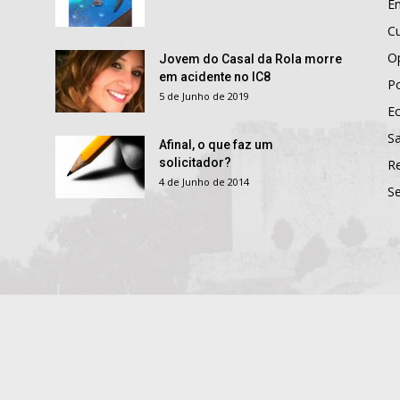
E
Cu
O
Jovem do Casal da Rola morre
em acidente no IC8
Po
5 de Junho de 2019
E
S
Afinal, o que faz um
solicitador?
R
4 de Junho de 2014
S