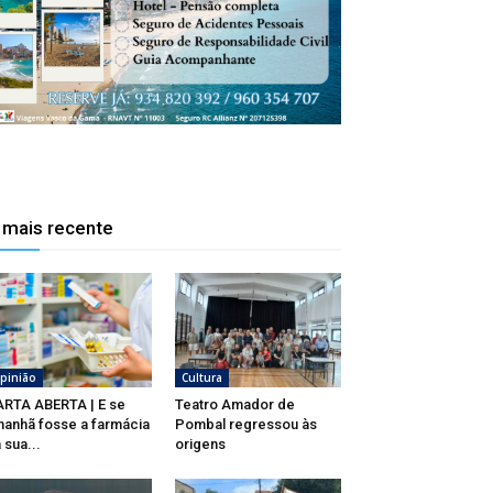
 mais recente
pinião
Cultura
RTA ABERTA | E se
Teatro Amador de
anhã fosse a farmácia
Pombal regressou às
 sua...
origens