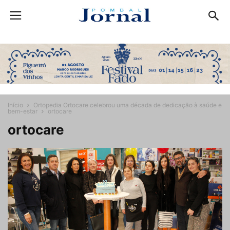
Início
Ortopedia Ortocare celebrou uma década de dedicação à saúde e
bem-estar
ortocare
ortocare