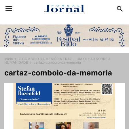
Início
O COMBOIO DA MEMÓRIA TRAZ … UM OLHAR SOBRE A
HUMANIDADE
cartaz-comboio-da-memoria
cartaz-comboio-da-memoria