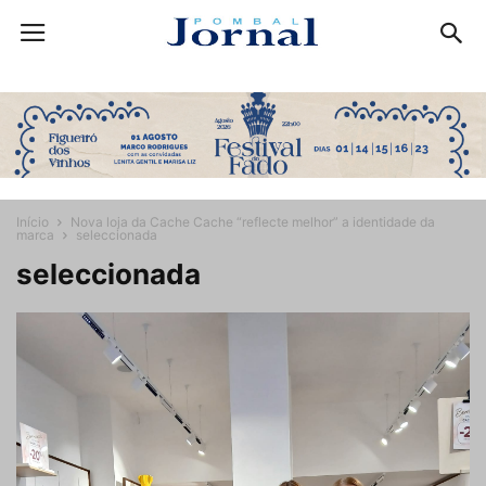
Início
Nova loja da Cache Cache “reflecte melhor” a identidade da
marca
seleccionada
seleccionada