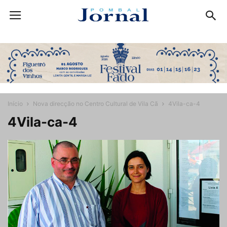
Início
Nova direcção no Centro Cultural de Vila Cã
4Vila-ca-4
4Vila-ca-4