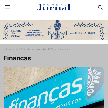
Início
MCA ajuda a preencher IRS
Financas
Financas