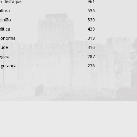
m destaque
961
ltura
556
pinião
530
litica
439
conomia
318
aúde
316
egião
287
egurança
276