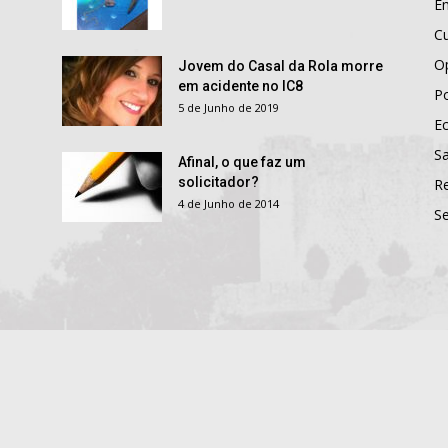
E
Cu
O
Jovem do Casal da Rola morre
em acidente no IC8
Po
5 de Junho de 2019
E
S
Afinal, o que faz um
solicitador?
R
4 de Junho de 2014
S