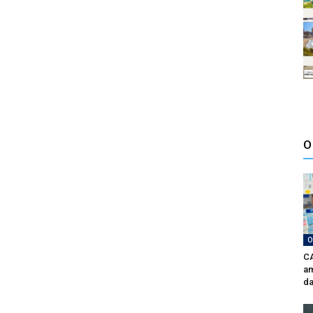
O
O
CA
am
da