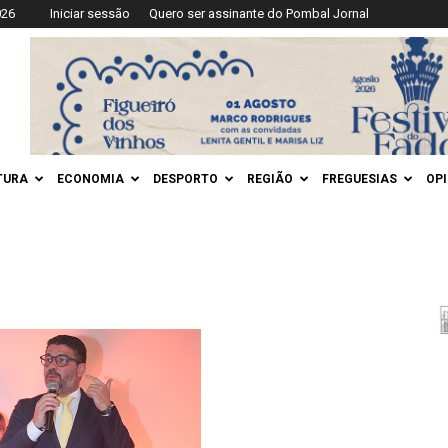
026
Iniciar sessão
Quero ser assinante do Pombal Jornal
TURA
ECONOMIA
DESPORTO
REGIÃO
FREGUESIAS
OP