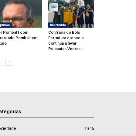
pinião
Indefinido
r Pombal | com
Confraria do Bolo
berdade Pombal tem
Ferradura cresce e
turo
continua a levar
Pousadas Vedras...
ategorias
ociedade
1346