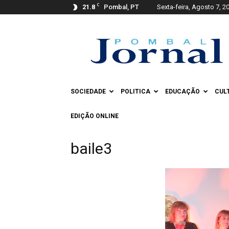
C
21.8
Pombal, PT
Sexta-feira, Agosto 7, 2
Pombal
Jornal
SOCIEDADE
POLITICA
EDUCAÇÃO
CUL
EDIÇÃO ONLINE
baile3