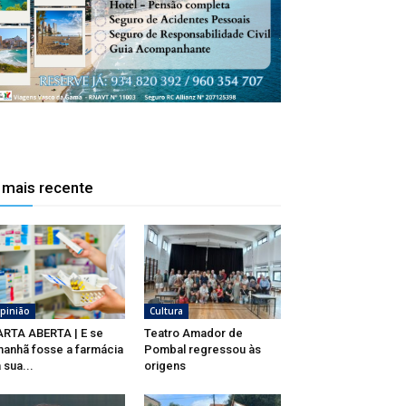
 mais recente
pinião
Cultura
RTA ABERTA | E se
Teatro Amador de
anhã fosse a farmácia
Pombal regressou às
 sua...
origens