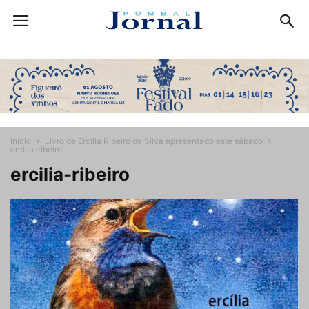
Início
Livro de Ercília Ribeiro da Silva apresentado este sábado
ercilia-ribeiro
ercilia-ribeiro