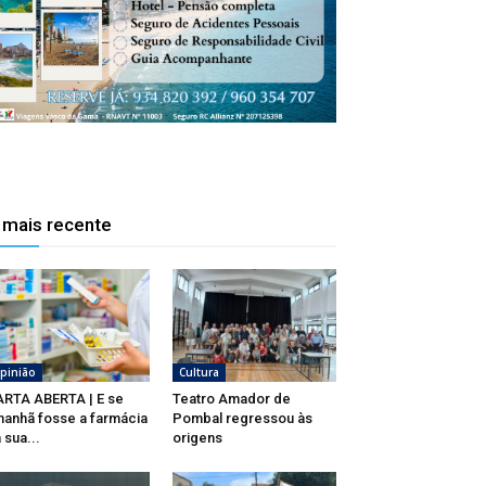
 mais recente
pinião
Cultura
RTA ABERTA | E se
Teatro Amador de
anhã fosse a farmácia
Pombal regressou às
 sua...
origens