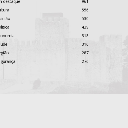
m destaque
961
ltura
556
pinião
530
litica
439
conomia
318
aúde
316
egião
287
egurança
276