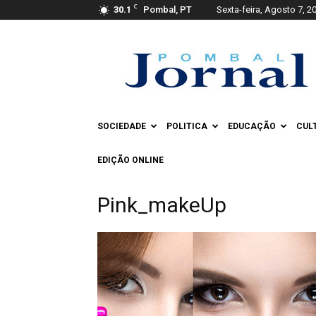
C
30.1
Pombal, PT
Sexta-feira, Agosto 7, 2
Pombal
Jornal
SOCIEDADE
POLITICA
EDUCAÇÃO
CUL
EDIÇÃO ONLINE
Pink_makeUp