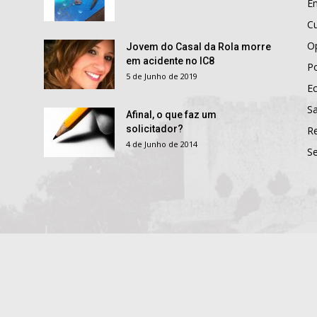
E
Cu
O
Jovem do Casal da Rola morre
em acidente no IC8
Po
5 de Junho de 2019
E
S
Afinal, o que faz um
solicitador?
R
4 de Junho de 2014
S