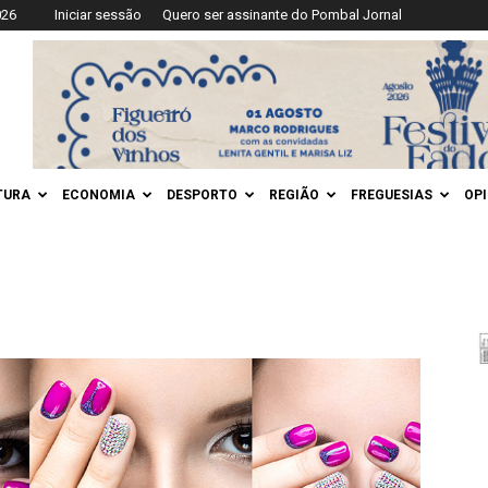
026
Iniciar sessão
Quero ser assinante do Pombal Jornal
TURA
ECONOMIA
DESPORTO
REGIÃO
FREGUESIAS
OP