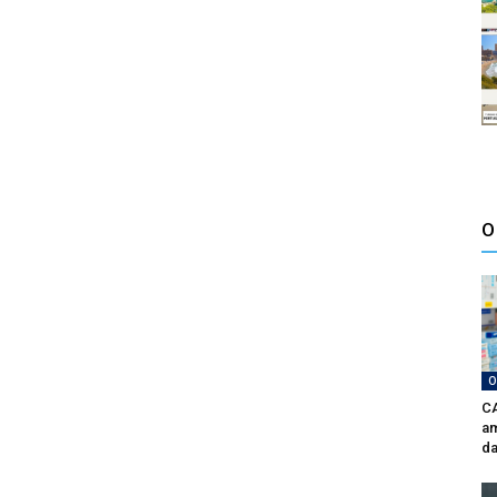
O
O
CA
am
da