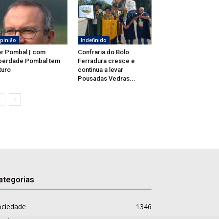
pinião
Indefinido
r Pombal | com
Confraria do Bolo
berdade Pombal tem
Ferradura cresce e
turo
continua a levar
Pousadas Vedras...
ategorias
ociedade
1346