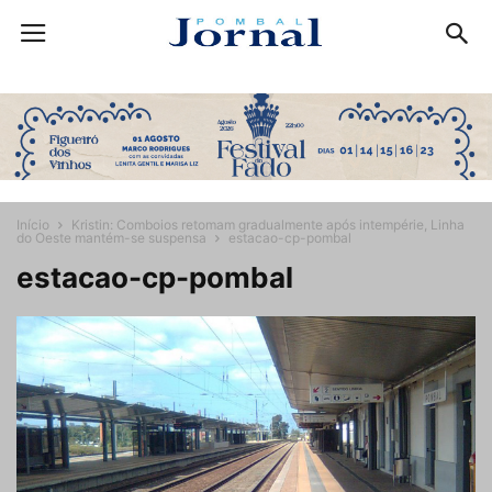
Início
Kristin: Comboios retomam gradualmente após intempérie, Linha
do Oeste mantém-se suspensa
estacao-cp-pombal
estacao-cp-pombal