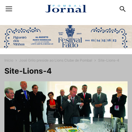
Início
José Grilo preside ao Lions Clube de Pombal
Site-Lions-4
Site-Lions-4