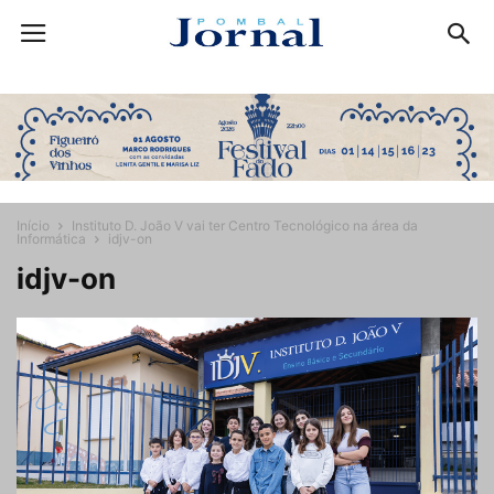
Início
Instituto D. João V vai ter Centro Tecnológico na área da
Informática
idjv-on
idjv-on