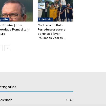
pinião
Indefinido
r Pombal | com
Confraria do Bolo
berdade Pombal tem
Ferradura cresce e
turo
continua a levar
Pousadas Vedras...
ategorias
ociedade
1346