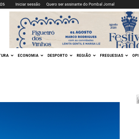
026
Iniciar sessão
Quero ser assinante do Pombal Jornal
TURA
ECONOMIA
DESPORTO
REGIÃO
FREGUESIAS
OP