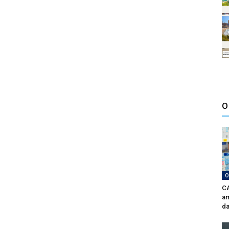
O
O
CA
am
da