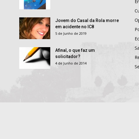
E
Cu
O
Jovem do Casal da Rola morre
em acidente no IC8
Po
5 de Junho de 2019
E
S
Afinal, o que faz um
solicitador?
R
4 de Junho de 2014
S