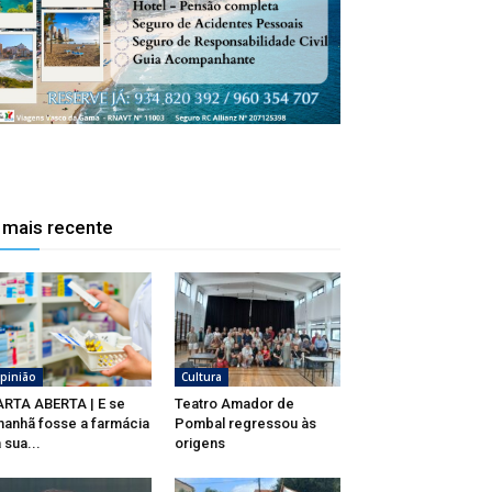
 mais recente
pinião
Cultura
RTA ABERTA | E se
Teatro Amador de
anhã fosse a farmácia
Pombal regressou às
 sua...
origens