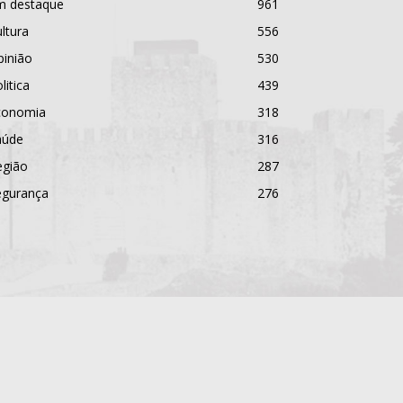
m destaque
961
ltura
556
pinião
530
litica
439
conomia
318
aúde
316
egião
287
egurança
276