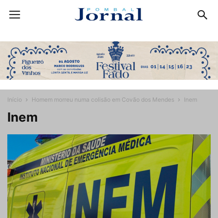
Início
Homem morreu numa colisão em Covão dos Mendes
Inem
Inem