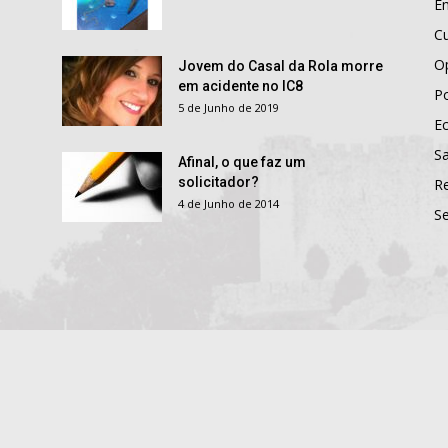
E
Cu
O
Jovem do Casal da Rola morre
em acidente no IC8
Po
5 de Junho de 2019
E
S
Afinal, o que faz um
solicitador?
R
4 de Junho de 2014
S