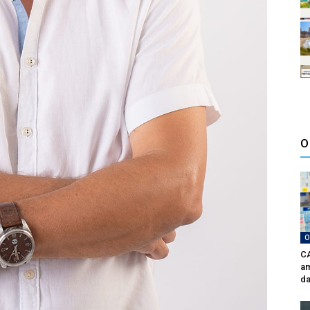
O
O
CA
am
da