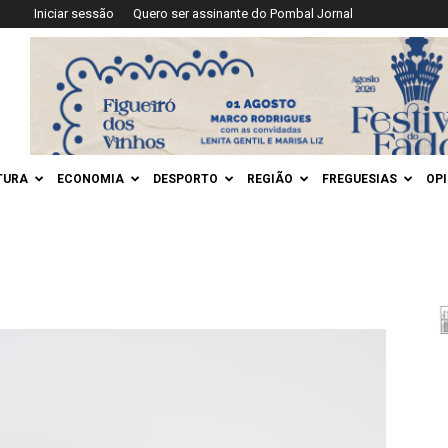
Iniciar sessão
Quero ser assinante do Pombal Jornal
TURA
ECONOMIA
DESPORTO
REGIÃO
FREGUESIAS
OP