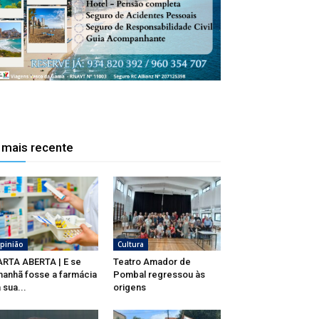
 mais recente
pinião
Cultura
RTA ABERTA | E se
Teatro Amador de
anhã fosse a farmácia
Pombal regressou às
 sua...
origens