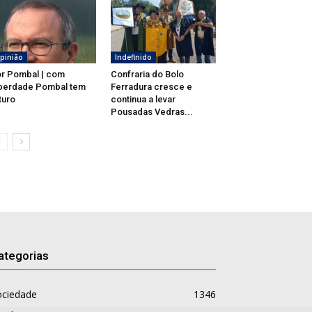
pinião
Indefinido
r Pombal | com
Confraria do Bolo
berdade Pombal tem
Ferradura cresce e
turo
continua a levar
Pousadas Vedras...
ategorias
ociedade
1346