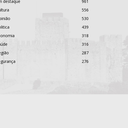
m destaque
961
ltura
556
pinião
530
litica
439
conomia
318
aúde
316
egião
287
egurança
276